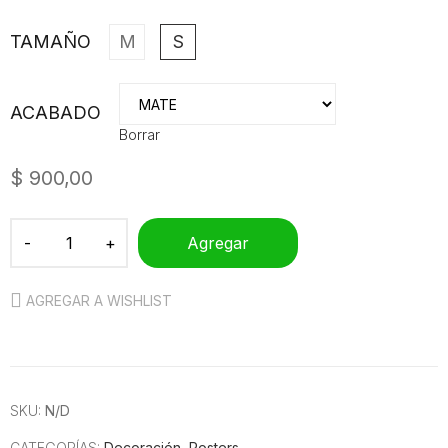
TAMAÑO
M
S
ACABADO
Borrar
$
900,00
Agregar
AGREGAR A WISHLIST
SKU:
N/D
CATEGORÍAS:
Decoración
,
Posters