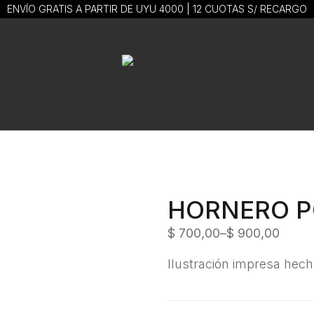
ENVÍO GRATIS A PARTIR DE UYU 4000 | 12 CUOTAS S/ RECARGO
HORNERO P
$
700,00
–
$
900,00
Ilustración impresa hec