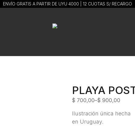
ENVÍO GRATIS A PARTIR DE UYU 4000 | 12 CUOTAS S/ RECARGO
PLAYA POS
$
700,00
–
$
900,00
Ilustración única hecha
en Uruguay.