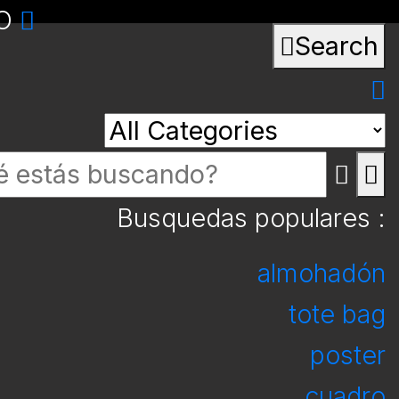
GO
Search
Busquedas populares :
almohadón
tote bag
poster
cuadro