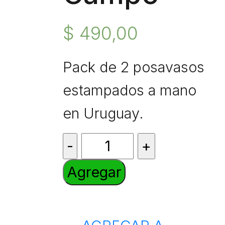
$
490,00
Pack de 2 posavasos
estampados a mano
en Uruguay.
Pack
Posavasos
Agregar
Redondos
Campo