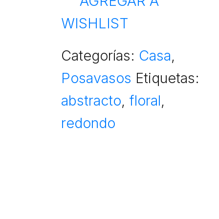
AGREGAR A
quantity
WISHLIST
Categorías:
Casa
,
Posavasos
Etiquetas:
abstracto
,
floral
,
redondo